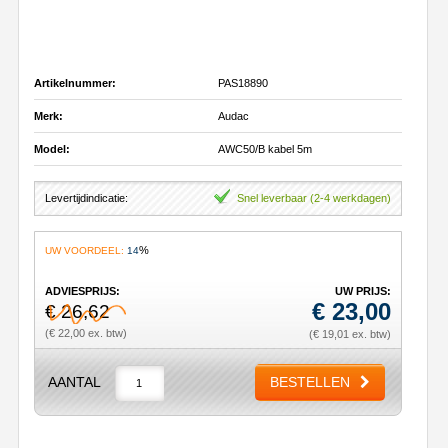
Artikelnummer:
PAS18890
Merk:
Audac
Model:
AWC50/B kabel 5m
Levertijdindicatie:
Snel leverbaar (2-4 werkdagen)
%
UW VOORDEEL:
14
ADVIESPRIJS:
UW PRIJS:
€
23,00
€ 26,62
(€ 22,00 ex. btw)
(€ 19,01 ex. btw)
AANTAL
BESTELLEN