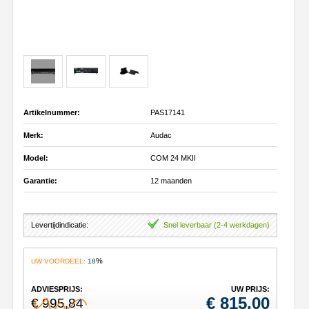
Artikelnummer:
PAS17141
Merk:
Audac
Model:
COM 24 MKII
Garantie:
12 maanden
Levertijdindicatie:
Snel leverbaar (2-4 werkdagen)
%
UW VOORDEEL:
18
ADVIESPRIJS:
UW PRIJS:
€
815,00
€ 995,84