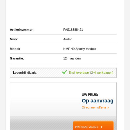
Artikelnummer:
PAS18388421
Merk:
Audac
Model:
NMP 40 Spotify module
Garantie:
12 maanden
Levertijdindicatie:
Snel leverbaar (2-4 werkdagen)
UW PRIJS:
Op aanvraag
Direct een offerte »
PRIJSAANVRAAG