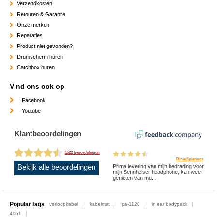
Verzendkosten
Retouren & Garantie
Onze merken
Reparaties
Product niet gevonden?
Drumscherm huren
Catchbox huren
Vind ons ook op
Facebook
Youtube
Klantbeoordelingen
1522 beoordelingen
Dinie Spierings
Bekijk alle beoordelingen
Prima levering van mijn bedrading voor
mijn Sennheiser headphone, kan weer
genieten van mu...
Popular tags
verloopkabel
kabelmat
pa-1120
in ear bodypack
4061