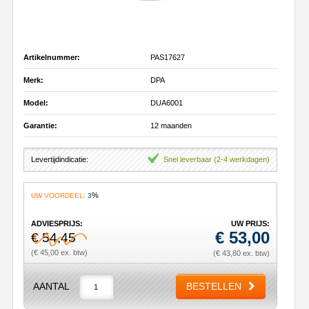
Artikelnummer:
PAS17627
Merk:
DPA
Model:
DUA6001
Garantie:
12 maanden
Levertijdindicatie:
Snel leverbaar (2-4 werkdagen)
%
UW VOORDEEL:
3
ADVIESPRIJS:
UW PRIJS:
€
53,00
€ 54,45
(€ 45,00 ex. btw)
(€ 43,80 ex. btw)
AANTAL
BESTELLEN