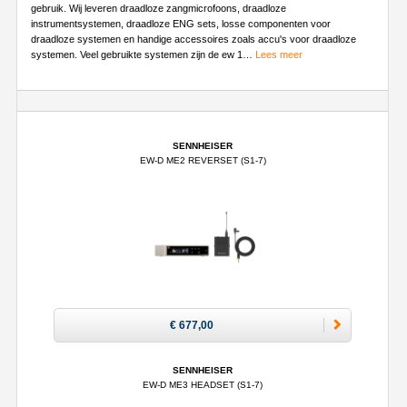
gebruik. Wij leveren draadloze zangmicrofoons, draadloze
instrumentsystemen, draadloze ENG sets, losse componenten voor
draadloze systemen en handige accessoires zoals accu's voor draadloze
systemen. Veel gebruikte systemen zijn de ew 1
…
Lees meer
SENNHEISER
EW-D ME2 REVERSET (S1-7)
€ 677,00
SENNHEISER
EW-D ME3 HEADSET (S1-7)