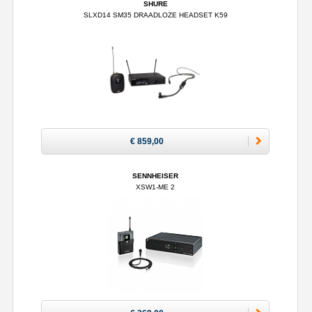
SHURE
SLXD14 SM35 DRAADLOZE HEADSET K59
€ 859,00
SENNHEISER
XSW1-ME 2