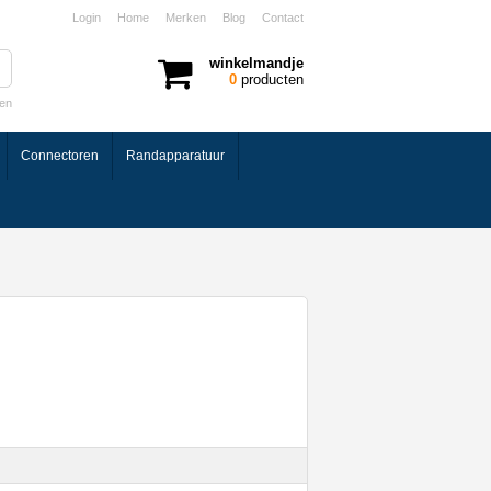
Login
Home
Merken
Blog
Contact
winkelmandje
0
producten
ken
Connectoren
Randapparatuur