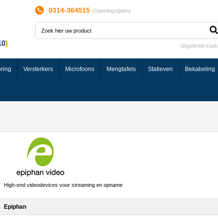
0314-364515
(
Openingstijden
)
Uitgebreid zoe
ring
Versterkers
Microfoons
Mengtafels
Statieven
Bekabeling
High-end videodevices voor streaming en opname
Epiphan