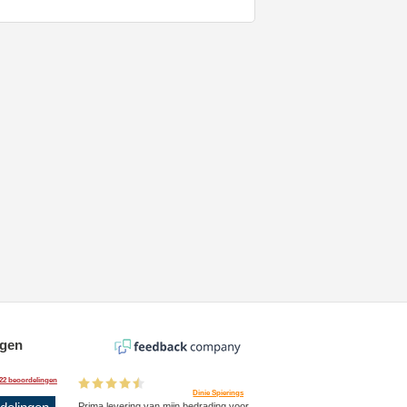
ngen
22 beoordelingen
Dinie Spierings
Prima levering van mijn bedrading voor