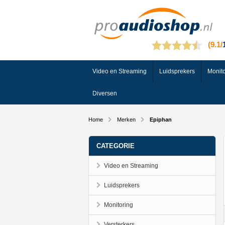
Video en Streaming
Luidsprekers
Monito
Diversen
Home
Merken
Epiphan
CATEGORIE
Video en Streaming
Luidsprekers
Monitoring
Versterkers