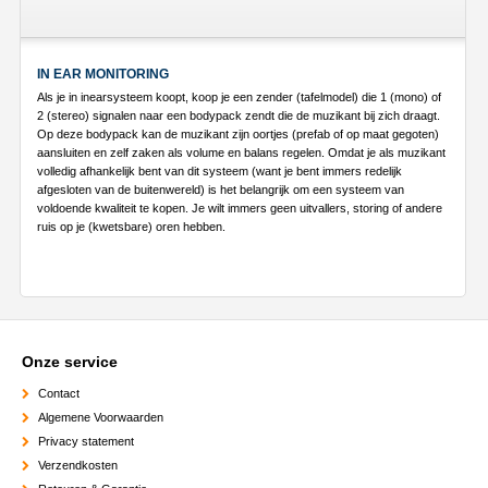
IN EAR MONITORING
Als je in inearsysteem koopt, koop je een zender (tafelmodel) die 1 (mono) of
2 (stereo) signalen naar een bodypack zendt die de muzikant bij zich draagt.
Op deze bodypack kan de muzikant zijn oortjes (prefab of op maat gegoten)
aansluiten en zelf zaken als volume en balans regelen. Omdat je als muzikant
volledig afhankelijk bent van dit systeem (want je bent immers redelijk
afgesloten van de buitenwereld) is het belangrijk om een systeem van
voldoende kwaliteit te kopen. Je wilt immers geen uitvallers, storing of andere
ruis op je (kwetsbare) oren hebben.
Onze service
Contact
Algemene Voorwaarden
Privacy statement
Verzendkosten