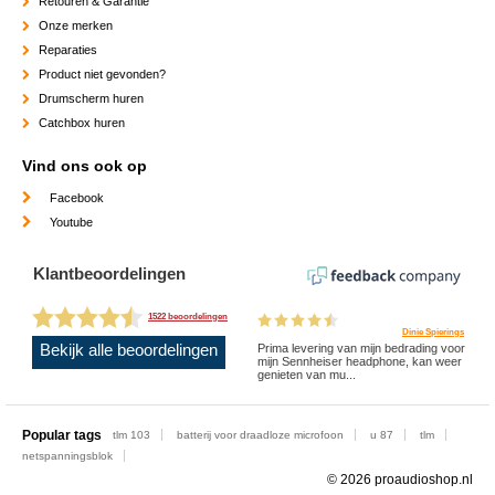
Retouren & Garantie
Onze merken
Reparaties
Product niet gevonden?
Drumscherm huren
Catchbox huren
Vind ons ook op
Facebook
Youtube
Klantbeoordelingen
1522 beoordelingen
Dinie Spierings
Bekijk alle beoordelingen
Prima levering van mijn bedrading voor
mijn Sennheiser headphone, kan weer
genieten van mu...
Popular tags
tlm 103
batterij voor draadloze microfoon
u 87
tlm
netspanningsblok
© 2026 proaudioshop.nl