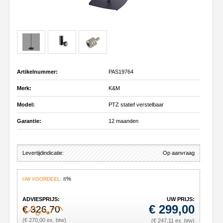
Artikelnummer:
PAS19764
Merk:
K&M
Model:
PTZ statief verstelbaar
Garantie:
12 maanden
Levertijdindicatie:
Op aanvraag
%
UW VOORDEEL:
8
ADVIESPRIJS:
UW PRIJS:
€
299,00
€ 326,70
(€ 270,00 ex. btw)
(€ 247,11 ex. btw)