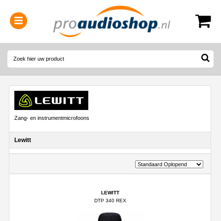
0314-364515
(
Openingstijden
)
Zang- en instrumentmicrofoons
Lewitt
LEWITT
DTP 340 REX