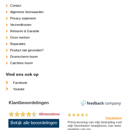
Contact
Algemene Voorwaarden
Privacy statement
Verzendkosten
Retouren & Garantie
Onze merken
Reparaties
Product niet gevonden?
Drumscherm huren
Catchbox huren
Vind ons ook op
Facebook
Youtube
Klantbeoordelingen
1522 beoordelingen
Dinie Spierings
Bekijk alle beoordelingen
Prima levering van mijn bedrading voor
mijn Sennheiser headphone, kan weer
genieten van mu...