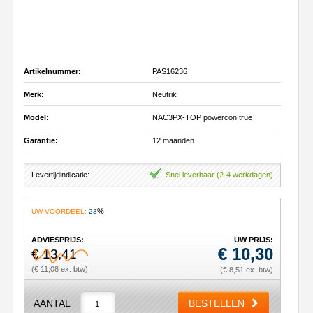
Artikelnummer:
PAS16236
Merk:
Neutrik
Model:
NAC3PX-TOP powercon true
Garantie:
12 maanden
Levertijdindicatie:
Snel leverbaar (2-4 werkdagen)
%
UW VOORDEEL:
23
ADVIESPRIJS:
UW PRIJS:
€
10,30
€ 13,41
(€ 11,08 ex. btw)
(€ 8,51 ex. btw)
AANTAL
BESTELLEN