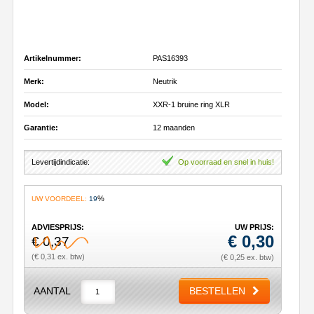
Artikelnummer:
PAS16393
Merk:
Neutrik
Model:
XXR-1 bruine ring XLR
Garantie:
12 maanden
Levertijdindicatie:
Op voorraad en snel in huis!
%
UW VOORDEEL:
19
ADVIESPRIJS:
UW PRIJS:
€
0,30
€ 0,37
(€ 0,31 ex. btw)
(€ 0,25 ex. btw)
AANTAL
BESTELLEN