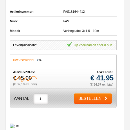
Artikelnummer:
PAS181644412
Merk:
PAS
Model:
Verlengkabel 3x1,5 - 10m
Levertijdindicatie:
Op voorraad en snel in huis!
%
UW VOORDEEL:
7
ADVIESPRIJS:
UW PRIJS:
€
41,95
€ 45,00
(€ 37,19 ex. btw)
(€ 34,67 ex. btw)
AANTAL
BESTELLEN