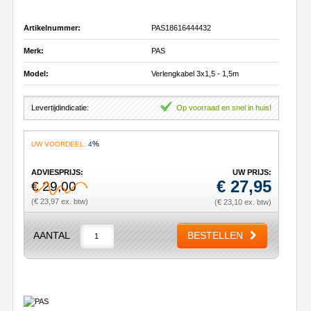
Artikelnummer:
PAS18616444432
Merk:
PAS
Model:
Verlengkabel 3x1,5 - 1,5m
Levertijdindicatie:
Op voorraad en snel in huis!
%
UW VOORDEEL:
4
ADVIESPRIJS:
UW PRIJS:
€
27,95
€ 29,00
(€ 23,97 ex. btw)
(€ 23,10 ex. btw)
AANTAL
BESTELLEN