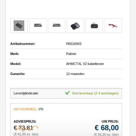
Artikelnummer:
PAS16943
Merk:
Palmer
Model:
AHMCTXL V2 kabeltester
Garantie:
12 maanden
Levertijdindicatie:
Snel leverbaar (2-4 werkdagen)
%
UW VOORDEEL:
8
ADVIESPRIJS:
UW PRIJS:
€
68,00
€ 73,81
(€ 61,00 ex. btw)
(€ 56,20 ex. btw)