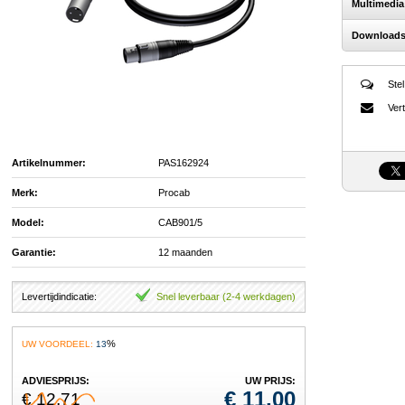
Multimedia
Download
Stel
Vert
Artikelnummer:
PAS162924
Merk:
Procab
Model:
CAB901/5
Garantie:
12 maanden
Levertijdindicatie:
Snel leverbaar (2-4 werkdagen)
%
UW VOORDEEL:
13
ADVIESPRIJS:
UW PRIJS:
€
11,00
€ 12,71