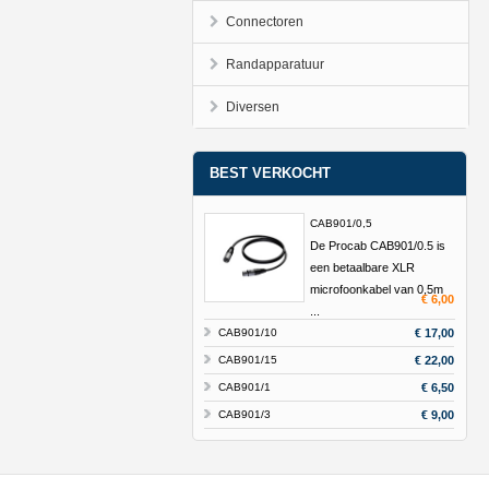
Connectoren
Randapparatuur
Diversen
BEST VERKOCHT
CAB901/0,5
De Procab CAB901/0.5 is
een betaalbare XLR
microfoonkabel van 0,5m
€ 6,00
...
CAB901/10
€ 17,00
CAB901/15
€ 22,00
CAB901/1
€ 6,50
CAB901/3
€ 9,00