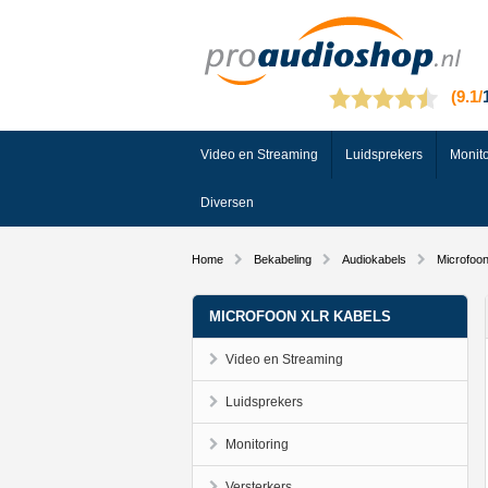
Video en Streaming
Luidsprekers
Monito
Diversen
Home
Bekabeling
Audiokabels
Microfoo
MICROFOON XLR KABELS
Video en Streaming
Luidsprekers
Monitoring
Versterkers