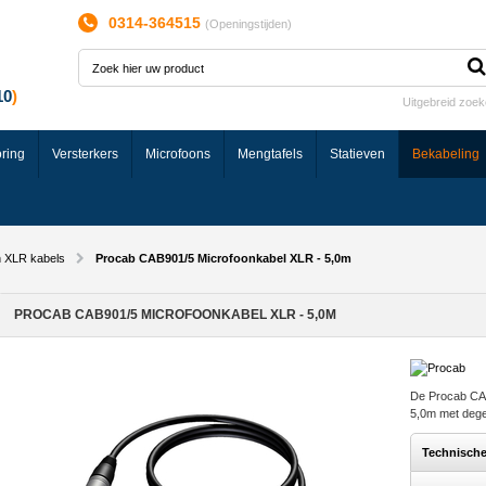
0314-364515
(
Openingstijden
)
Uitgebreid zoe
ring
Versterkers
Microfoons
Mengtafels
Statieven
Bekabeling
n XLR kabels
Procab CAB901/5 Microfoonkabel XLR - 5,0m
PROCAB CAB901/5 MICROFOONKABEL XLR - 5,0M
De Procab CAB
5,0m met dege
Technisch