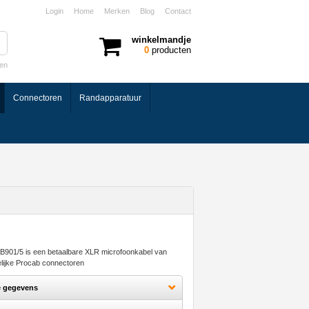
Login
Home
Merken
Blog
Contact
winkelmandje
0
producten
ken
Connectoren
Randapparatuur
901/5 is een betaalbare XLR microfoonkabel van
lijke Procab connectoren
e gegevens