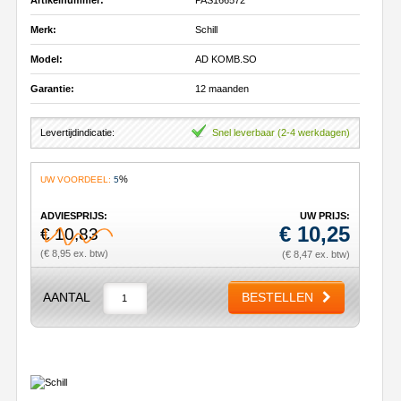
Merk:
Schill
Model:
AD KOMB.SO
Garantie:
12 maanden
Levertijdindicatie:
Snel leverbaar (2-4 werkdagen)
%
UW VOORDEEL:
5
ADVIESPRIJS:
UW PRIJS:
€
10,25
€ 10,83
(€ 8,95 ex. btw)
(€ 8,47 ex. btw)
AANTAL
BESTELLEN