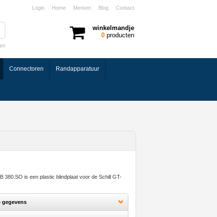
Login
Home
Merken
Blog
Contact
winkelmandje
0
producten
ken
Connectoren
Randapparatuur
 380.SO is een plastic blindplaat voor de Schill GT-
e gegevens