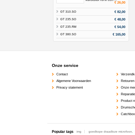
€ 26,00
GT 310.SO
€ 82,00
GT 235.SO
€ 48,00
GT 235.RM
€ 54,00
GT 380.SO
€ 165,00
Onze service
Contact
Verzendk
Algemene Voorwaarden
Retouren
Privacy statement
Onze me
Reparati
Product 
Drumsch
Catchbox
Popular tags
img
goedkope draadloze microfoon,