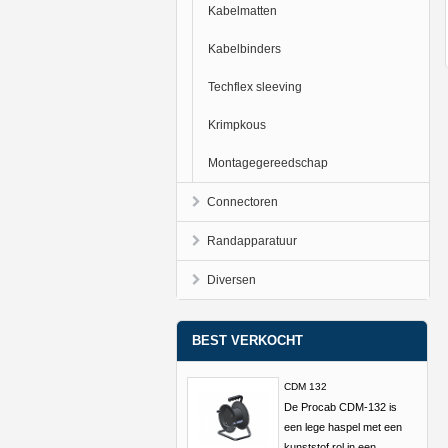
Kabelmatten
Kabelbinders
Techflex sleeving
Krimpkous
Montagegereedschap
Connectoren
Randapparatuur
Diversen
BEST VERKOCHT
CDM 132
De Procab CDM-132 is
een lege haspel met een
kunststof rol in een ...