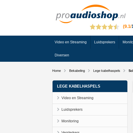
Video en Streaming
Luidsprekers
Monito
Diversen
Home
Bekabeling
Lege kabelhaspels
Sc
LEGE KABELHASPELS
Video en Streaming
Luidsprekers
Monitoring
Versterkers