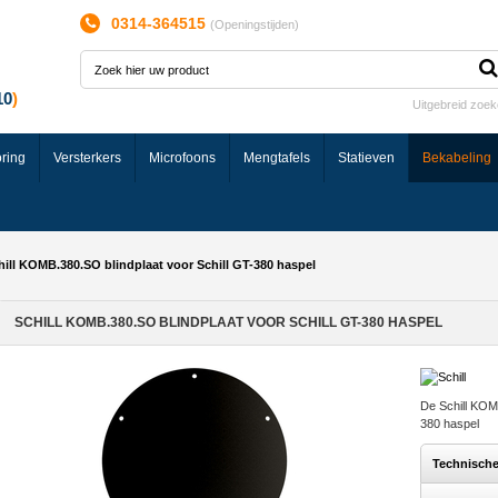
0314-364515
(
Openingstijden
)
Uitgebreid zoe
ring
Versterkers
Microfoons
Mengtafels
Statieven
Bekabeling
hill KOMB.380.SO blindplaat voor Schill GT-380 haspel
SCHILL KOMB.380.SO BLINDPLAAT VOOR SCHILL GT-380 HASPEL
De Schill KOMB
380 haspel
Technisch