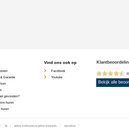
Klantbeoordeli
Vind ons ook op
osten
Facebook
15
 & Garantie
Youtube
Bekijk alle beoo
rken
es
niet gevonden?
erm huren
 huren
fp
jabra oorkussens,jabra earpads,
speakon