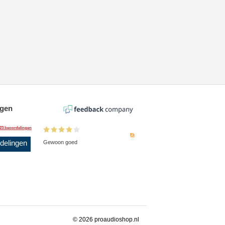
ngen
23 beoordelingen
Ek
rdelingen
Gewoon goed
© 2026 proaudioshop.nl