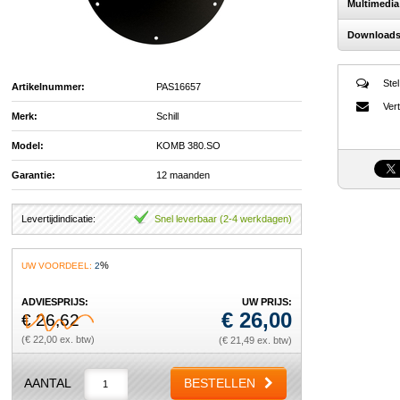
Multimedia
Download
Stel
Artikelnummer:
PAS16657
Vert
Merk:
Schill
Model:
KOMB 380.SO
Garantie:
12 maanden
Levertijdindicatie:
Snel leverbaar (2-4 werkdagen)
%
UW VOORDEEL:
2
ADVIESPRIJS:
UW PRIJS:
€
26,00
€ 26,62
(€ 22,00 ex. btw)
(€ 21,49 ex. btw)
AANTAL
BESTELLEN