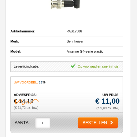
Artikelnummer:
PAS17386
Merk:
Sennheiser
Model:
Antenne G4-serie plastic
Levertijdindicatie:
Op voorraad en snel in huis!
%
UW VOORDEEL:
22
ADVIESPRIJS:
UW PRIJS:
€
11,00
€ 14,18
(€ 11,72 ex. btw)
(€ 9,09 ex. btw)
AANTAL
BESTELLEN