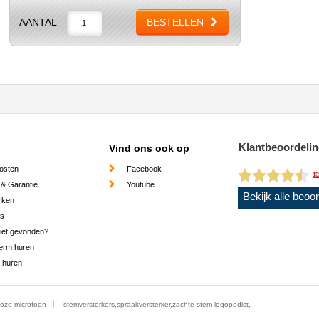
AANTAL
BESTELLEN
Klantbeoordeli
Vind ons ook op
osten
Facebook
15
 & Garantie
Youtube
Bekijk alle beoo
rken
es
niet gevonden?
erm huren
 huren
dloze microfoon
stemversterkers,spraakversterker,zachte stem logopedist,