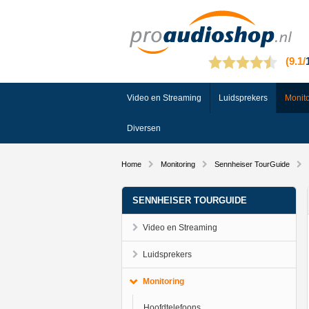
Video en Streaming
Luidsprekers
Monito
Diversen
Home
Monitoring
Sennheiser TourGuide
SENNHEISER TOURGUIDE
Video en Streaming
Luidsprekers
Monitoring
Hoofdtelefoons