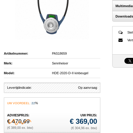
Multimedia
Download
Stel
Vert
Artikelnummer:
PAS18659
Merk:
Sennheiser
Model:
HDE-2020-D-II kinbeugel
Levertijdindicatie:
Op aanvraag
%
UW VOORDEEL:
22
ADVIESPRIJS:
UW PRIJS:
€
369,00
€ 470,69
(€ 389,00 ex. btw)
(€ 304,96 ex. btw)