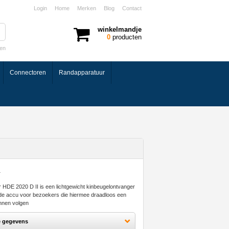
Login
Home
Merken
Blog
Contact
winkelmandje
0
producten
ken
Connectoren
Randapparatuur
 HDE 2020 D II is een lichtgewicht kinbeugelontvanger
e accu voor bezoekers die hiermee draadloos een
unnen volgen
e gegevens