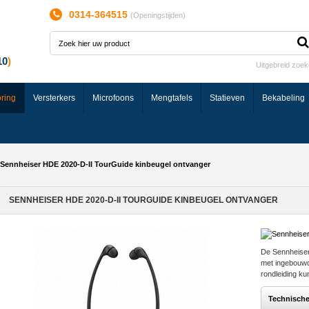
0314-364515
(
Openingstijden
)
Uitgebreid zoe
ring
Versterkers
Microfoons
Mengtafels
Statieven
Bekabeling
Sennheiser HDE 2020-D-II TourGuide kinbeugel ontvanger
SENNHEISER HDE 2020-D-II TOURGUIDE KINBEUGEL ONTVANGER
De Sennheiser
met ingebouwd
rondleiding k
Technisch