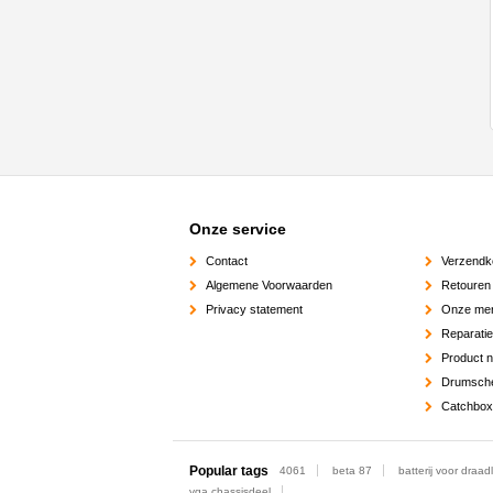
Onze service
Contact
Verzendk
Algemene Voorwaarden
Retouren
Privacy statement
Onze me
Reparati
Product 
Drumsch
Catchbox
Popular tags
4061
beta 87
batterij voor draa
vga chassisdeel