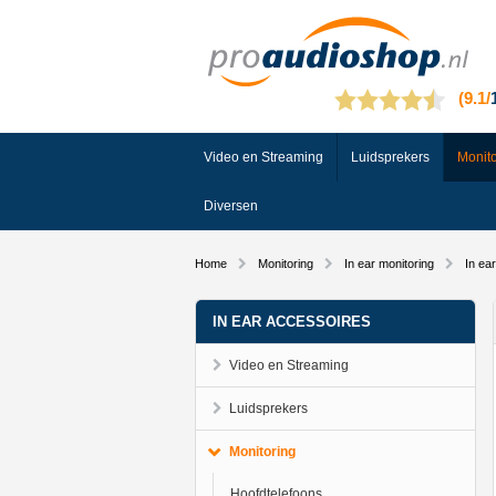
Video en Streaming
Luidsprekers
Monito
Diversen
Home
Monitoring
In ear monitoring
In ea
IN EAR ACCESSOIRES
Video en Streaming
Luidsprekers
Monitoring
Hoofdtelefoons