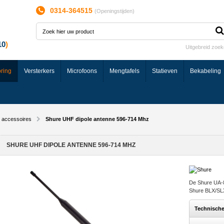
0314-364515
(
Openingstijden
)
Uitgebreid zoe
ring
Versterkers
Microfoons
Mengtafels
Statieven
Bekabeling
r accessoires
Shure UHF dipole antenne 596-714 Mhz
SHURE UHF DIPOLE ANTENNE 596-714 MHZ
De Shure UA-8
Shure BLX/SL
Technisch