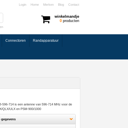
Login
Home
Merken
Blog
Contact
winkelmandje
0
producten
ken
Connectoren
Randapparatuur
-596-714 is een antenne van 596-714 MHz voor de
X/QLX/ULX en PSM-900/1000
e gegevens