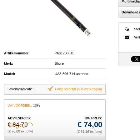
Multimedia
Download
Stel
Vert
Artikelnummer:
PAS1738611
Merk:
Shure
Model:
UA8-596-714 antenne
Levertijdindicatie:
Enige levertijd (5-8 werkdagen)
%
UW VOORDEEL:
13
ADVIESPRIJS:
UW PRIJS:
€
74,00
€ 84,70
(€ 70,00 ex. btw)
(€ 61,16 ex. btw)