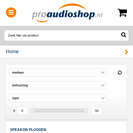
0314-364515
(
Openingstijden
)
Home
merken
behuizing
type
€
SPEAKON PLUGGEN