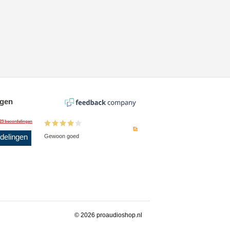
ngen
23 beoordelingen
Ek
rdelingen
Gewoon goed
© 2026 proaudioshop.nl