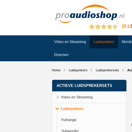
Video en Streaming
Luidsprekers
Monito
Diversen
Home
Luidsprekers
Luidsprekersets
Act
ACTIEVE LUIDSPREKERSETS
Video en Streaming
Luidsprekers
Fullrange
Subwoofer