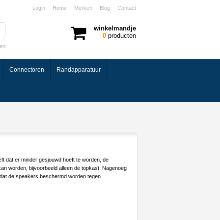
Login
Home
Merken
Blog
Contact
winkelmandje
0
producten
ken
Connectoren
Randapparatuur
ft dat er minder gesjouwd hoeft te worden, de
 kan worden, bijvoorbeeld alleen de topkast. Nagenoeg
en dat de speakers beschermd worden tegen