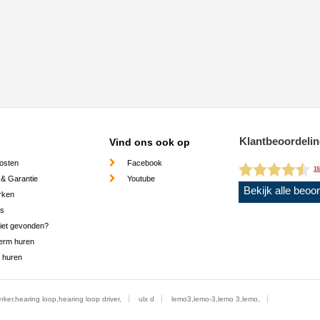
Klantbeoordeli
Vind ons ook op
osten
Facebook
15
 & Garantie
Youtube
Bekijk alle beoo
rken
es
niet gevonden?
erm huren
 huren
erker,hearing loop,hearing loop driver,
ulx d
lemo3,lemo-3,lemo 3,lemo,