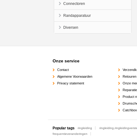
Connectoren
Randapparatuur
Diversen
Onze service
Contact
Verzendk
Algemene Voorwaarden
Retouren
Privacy statement
Onze me
Reparati
Product 
Drumsch
Catchbox
Popular tags
ringleiding
ringleiding,ringleidingverst
frequentieveranderingen