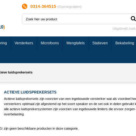
0314-364515
(
Openingstijden
)
Uitgebreid zoe
ring
Versterkers
Microfoons
Mengtafels
Statieven
Bekabeling
ieve luidsprekersets
ACTIEVE LUIDSPREKERSETS
Actieve luidsprekersets zijn voorzien van een ingebouwde versterker wat als voordeel hee
versterkers optimaal zijn afgestemd op het soort speaker en de set ook in delen gebruikt
alle actieve luidsprekersystemen zijn voorzien van ingebouwde limiters die ervoor zorg
overbelasting.
Er zijn geen beschikbare producten in deze categorie.