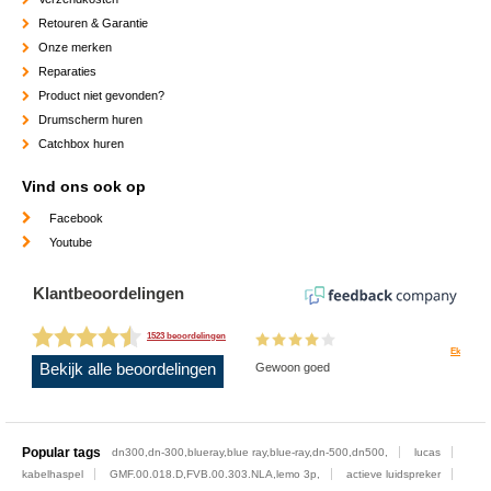
Retouren & Garantie
Onze merken
Reparaties
Product niet gevonden?
Drumscherm huren
Catchbox huren
Vind ons ook op
Facebook
Youtube
Klantbeoordelingen
1523 beoordelingen
Ek
Bekijk alle beoordelingen
Gewoon goed
Popular tags
dn300,dn-300,blueray,blue ray,blue-ray,dn-500,dn500,
lucas
kabelhaspel
GMF.00.018.D,FVB.00.303.NLA,lemo 3p,
actieve luidspreker