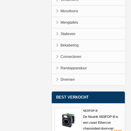
Microfoons
Mengtafels
Statieven
Bekabeling
Connectoren
Randapparatuur
Diversen
BEST VERKOCHT
NE8FDP-B
De Neutrik NE8FDP-B is
een zwart Ethercon
chassisdeel doorvoer