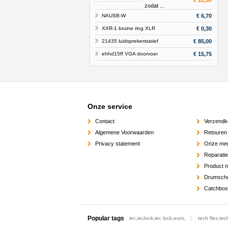
€ 12,50
zodat ...
NAUSB-W
€ 6,70
XXR-1 bruine ring XLR
€ 0,30
21435 luidsprekerstatief
€ 85,00
ehhd15ff VGA doorvoer
€ 15,75
Onze service
Contact
Verzendk
Algemene Voorwaarden
Retouren
Privacy statement
Onze me
Reparati
Product 
Drumsch
Catchbox
Popular tags
iec,ieclock,iec lock,euro,
tech flex,tec