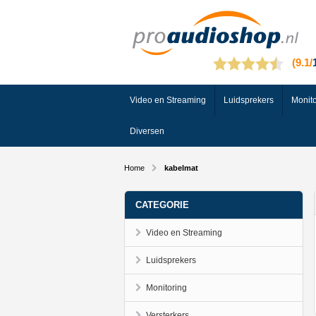
Video en Streaming
Luidsprekers
Monito
Diversen
Home
kabelmat
CATEGORIE
Video en Streaming
Luidsprekers
Monitoring
Versterkers