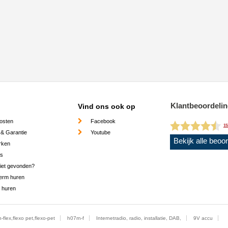
Klantbeoordeli
Vind ons ook op
osten
Facebook
15
 & Garantie
Youtube
Bekijk alle beoo
rken
es
niet gevonden?
erm huren
 huren
h-flex,flexo pet,flexo-pet
h07rn-f
Internetradio, radio, installatie, DAB,
9V accu