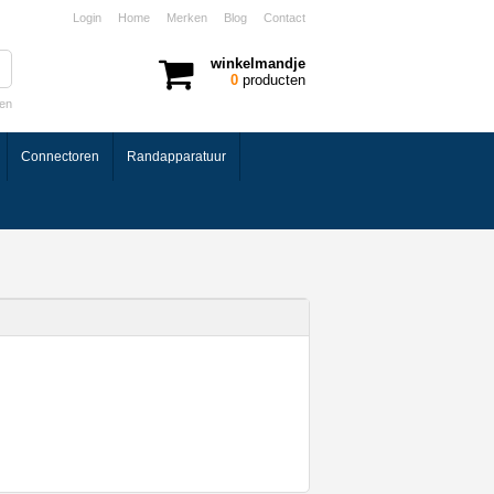
Login
Home
Merken
Blog
Contact
winkelmandje
0
producten
ken
Connectoren
Randapparatuur