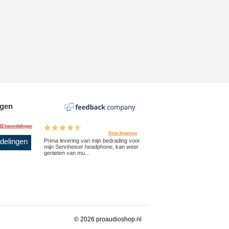
ngen
22 beoordelingen
Dinie Spierings
rdelingen
Prima levering van mijn bedrading voor
mijn Sennheiser headphone, kan weer
genieten van mu...
© 2026 proaudioshop.nl