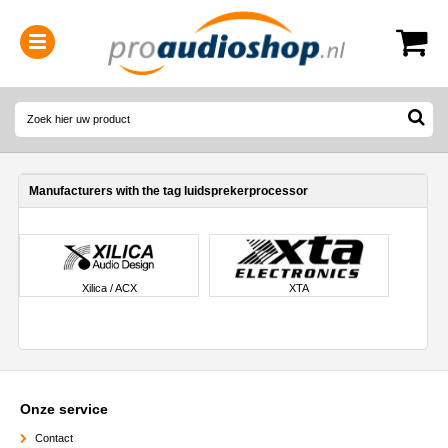
0314-364515
(
Openingstijden
)
Manufacturers with the tag luidsprekerprocessor
Xilica / ACX
XTA
Onze service
Contact