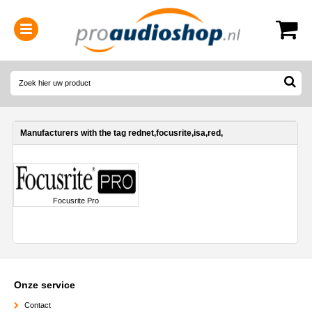
0314-364515
(
Openingstijden
)
Manufacturers with the tag rednet,focusrite,isa,red,
Focusrite Pro
Onze service
Contact