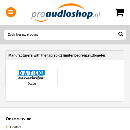
0314-364515
(
Openingstijden
)
Manufacturers with the tag spld2,limiter,begrenzer,dbmeter,
Dateq
Onze service
Contact