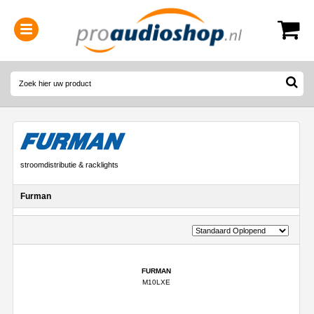
0314-364515
(
Openingstijden
)
stroomdistributie & racklights
Furman
FURMAN
M10LXE