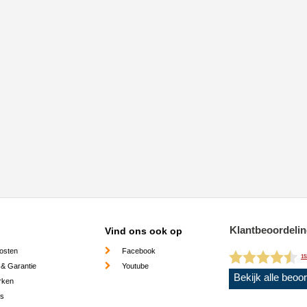
Klantbeoordeli
Vind ons ook op
osten
Facebook
15
 & Garantie
Youtube
Bekijk alle beoo
rken
es