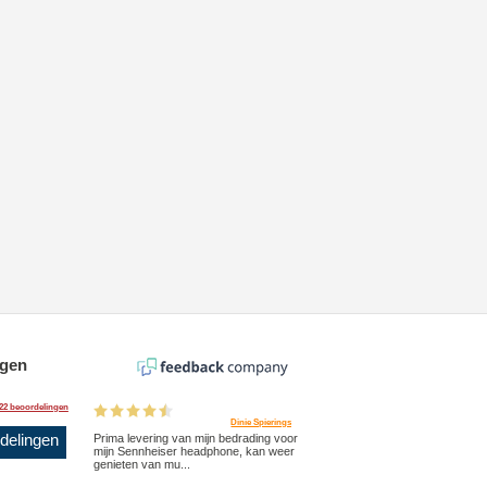
ngen
22 beoordelingen
Dinie Spierings
rdelingen
Prima levering van mijn bedrading voor
mijn Sennheiser headphone, kan weer
genieten van mu...