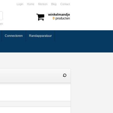
Login
Home
Merken
Blog
Contact
winkelmandje
0
producten
ken
Connectoren
Randapparatuur