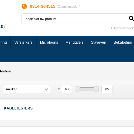
0314-364515
(
Openingstijden
)
Uitgebreid zoe
ring
Versterkers
Microfoons
Mengtafels
Statieven
Bekabeling
testers
merken
€
KABELTESTERS