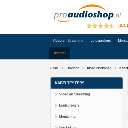
Video en Streaming
Luidsprekers
Monito
Diversen
Home
Diversen
Kleine elektronica
Kabel
KABELTESTERS
Video en Streaming
Luidsprekers
Monitoring
Versterkers