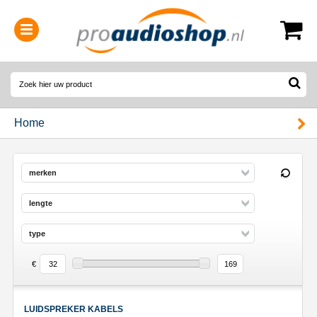
0314-364515
(
Openingstijden
)
Home
merken
lengte
type
€
LUIDSPREKER KABELS