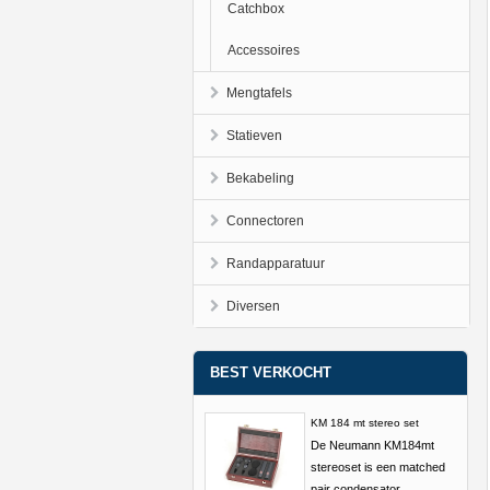
Catchbox
Accessoires
Mengtafels
Statieven
Bekabeling
Connectoren
Randapparatuur
Diversen
BEST VERKOCHT
KM 184 mt stereo set
De Neumann KM184mt
stereoset is een matched
pair condensator ...