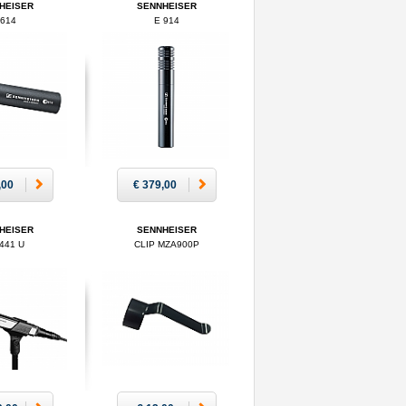
HEISER
SENNHEISER
 614
E 914
,00
€ 379,00
HEISER
SENNHEISER
441 U
CLIP MZA900P