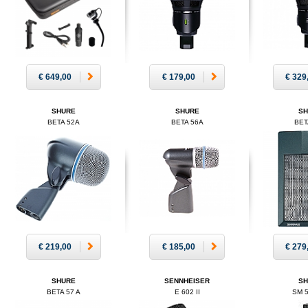
€ 649,00
€ 179,00
€ 329
SHURE
SHURE
S
BETA 52A
BETA 56A
BET
€ 219,00
€ 185,00
€ 279
SHURE
SENNHEISER
S
BETA 57 A
E 602 II
SM 