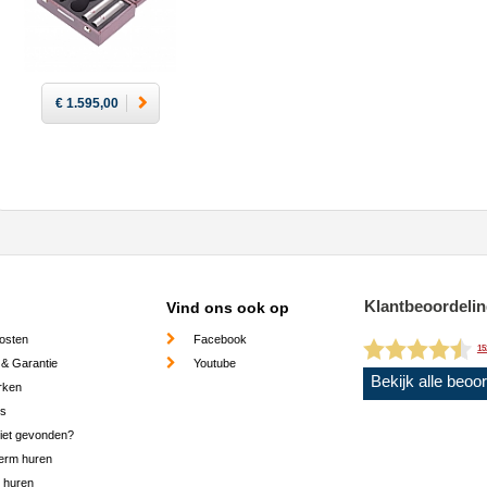
€ 1.595,00
Klantbeoordeli
Vind ons ook op
osten
Facebook
15
 & Garantie
Youtube
Bekijk alle beoo
rken
es
niet gevonden?
erm huren
 huren