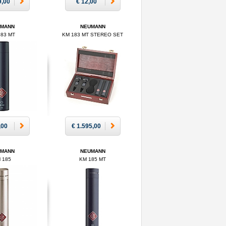
9,00
€ 12,00
UMANN
NEUMANN
183 MT
KM 183 MT STEREO SET
,00
€ 1.595,00
UMANN
NEUMANN
 185
KM 185 MT