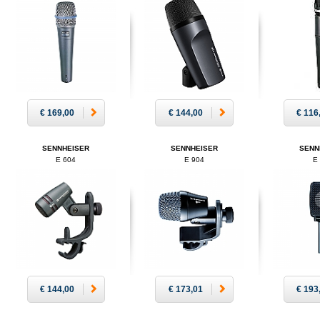
€ 169,00
€ 144,00
€ 116
SENNHEISER
SENNHEISER
SENN
E 604
E 904
E
€ 144,00
€ 173,01
€ 193