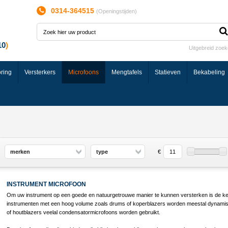
0314-364515
(
Openingstijden
)
Uitgebreid zoe
ring
Versterkers
Microfoons
Mengtafels
Statieven
Bekabeling
merken
type
€
INSTRUMENT MICROFOON
Om uw instrument op een goede en natuurgetrouwe manier te kunnen versterken is de keuz
instrumenten met een hoog volume zoals drums of koperblazers worden meestal dynamische
of houtblazers veelal condensatormicrofoons worden gebruikt.