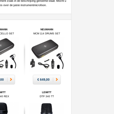
rument zoals in de beschrijving genoemd staat. Mocht u
s over de juiste instrumentmicrofoon.
UMANN
NEUMANN
 CELLO SET
MCM 114 DRUMS SET
,00
€ 649,00
WITT
LEWITT
640 REX
DTP 340 TT