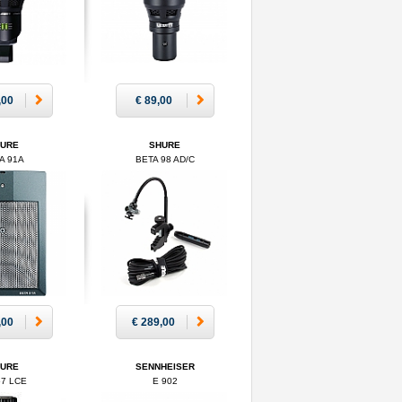
,00
€ 89,00
HURE
SHURE
A 91A
BETA 98 AD/C
,00
€ 289,00
HURE
SENNHEISER
57 LCE
E 902