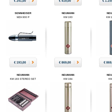
€ 241,00
€ 419,00
€ 1.15
SENNHEISER
NEUMANN
NE
MZA 900 P
KM 183
KM 
€ 193,00
€ 869,00
€ 869
NEUMANN
NEUMANN
NE
KM 183 STEREO SET
KM 184
KM