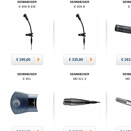
SENNHEISER
SENNHEISER
SENN
E 908 B EW
E 908 B
E
€ 195,00
€ 335,00
€ 193
SENNHEISER
SENNHEISER
SENN
E 901
MD 421 II
MD 