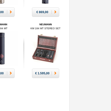
,00
€ 869,00
UMANN
NEUMANN
184 MT
KM 184 MT STEREO SET
,00
€ 1.595,00