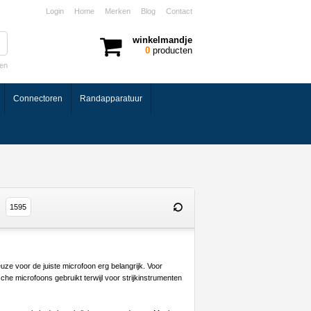
Login
Home
Merken
Blog
Contact
winkelmandje
0
producten
ken
Connectoren
Randapparatuur
e voor de juiste microfoon erg belangrijk. Voor
 microfoons gebruikt terwijl voor strijkinstrumenten