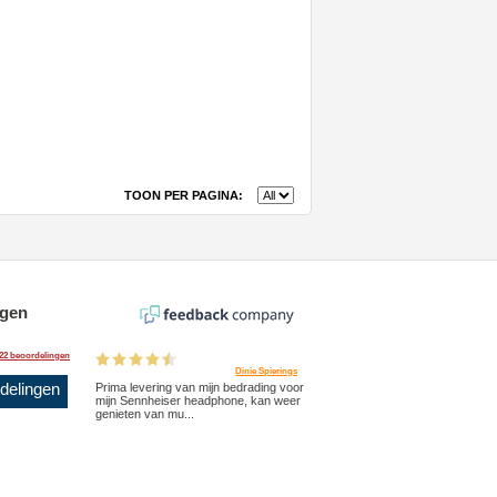
TOON PER PAGINA:
ngen
22 beoordelingen
Dinie Spierings
rdelingen
Prima levering van mijn bedrading voor
mijn Sennheiser headphone, kan weer
genieten van mu...