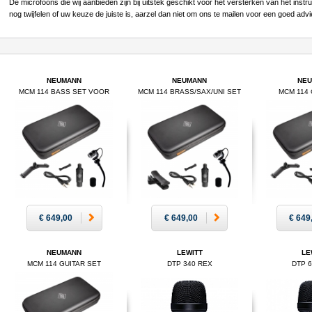
De microfoons die wij aanbieden zijn bij uitstek geschikt voor het versterken van het inst
nog twijfelen of uw keuze de juiste is, aarzel dan niet om ons te
mailen
voor een goed advie
NEUMANN
NEUMANN
NE
MCM 114 BASS SET VOOR
MCM 114 BRASS/SAX/UNI SET
MCM 114
CONTRABAS
€ 649,00
€ 649,00
€ 649
NEUMANN
LEWITT
LE
MCM 114 GUITAR SET
DTP 340 REX
DTP 