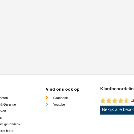
Klantbeoordeli
Vind ons ook op
osten
Facebook
15
 & Garantie
Youtube
Bekijk alle beoo
rken
es
niet gevonden?
erm huren