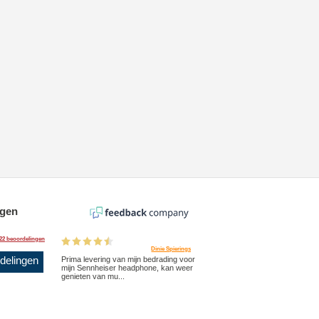
ngen
22 beoordelingen
Dinie Spierings
rdelingen
Prima levering van mijn bedrading voor
mijn Sennheiser headphone, kan weer
genieten van mu...