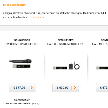
Enkele highlights:
> Digital Wireless elimineert ruis, interferentie en statische storingen. De keuze voor UH
en de schaalbaarheid
…
Lees meer
SENNHEISER
SENNHEISER
SENN
EW-D 835-S HANDHELD SET
EW-D CI1 INSTRUMENTSET (S1-
EW-D ME2 RE
(S1-7)
7)
€ 677,00
€ 630,00
€ 677
SENNHEISER
EW-D ME4 REVERSET (S1-7)