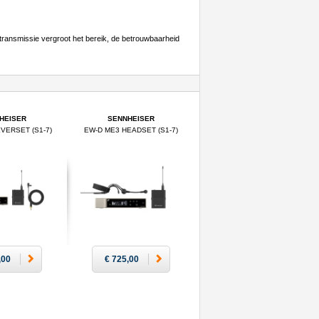
F-transmissie vergroot het bereik, de betrouwbaarheid
HEISER
SENNHEISER
VERSET (S1-7)
EW-D ME3 HEADSET (S1-7)
,00
€ 725,00