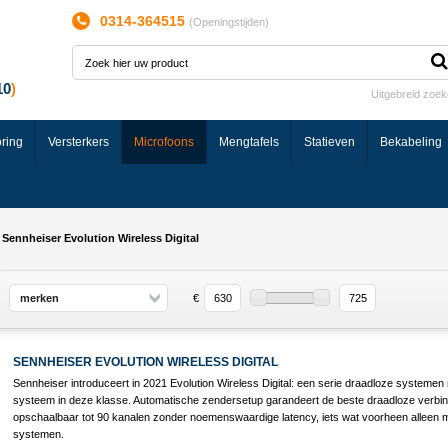
0314-364515
(
Openingstijden
)
Uitgebreid zoe
ring
Versterkers
Microfoons
Mengtafels
Statieven
Bekabeling
Sennheiser Evolution Wireless Digital
merken
€
SENNHEISER EVOLUTION WIRELESS DIGITAL
Sennheiser introduceert in 2021 Evolution Wireless Digital: een serie draadloze systemen
systeem in deze klasse. Automatische zendersetup garandeert de beste draadloze verbin
opschaalbaar tot 90 kanalen zonder noemenswaardige latency, iets wat voorheen alleen mo
systemen.