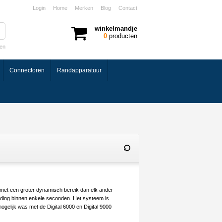
Login
Home
Merken
Blog
Contact
winkelmandje
0
producten
ken
Connectoren
Randapparatuur
 met een groter dynamisch bereik dan elk ander
ding binnen enkele seconden. Het systeem is
gelijk was met de Digital 6000 en Digital 9000