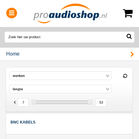
0314-364515
(
Openingstijden
)
Home
merken
lengte
€
BNC KABELS