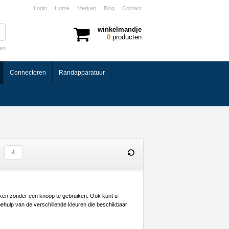
Login
Home
Merken
Blog
Contact
winkelmandje
0
producten
ken
Connectoren
Randapparatuur
aken zonder een knoop te gebruiken. Ook kunt u
hulp van de verschillende kleuren die beschikbaar