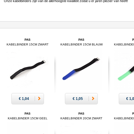
Onze kabelbinders zijn van de allerhoogste kwaliteit zodat u er jaren plezier van heeft!
PAS
PAS
KABELBINDER 15CM ZWART
KABELBINDER 15CM BLAUW
KABELBINDE
€ 1,04
€ 1,05
€ 1,
PAS
PAS
KABELBINDER 15CM GEEL
KABELBINDER 20CM ZWART
KABELBINDE