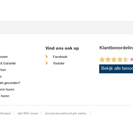
Klantbeoordeli
Vind ons ook op
osten
Facebook
15
 & Garantie
Youtube
Bekijk alle beoo
rken
es
niet gevonden?
erm huren
 huren
lhaspel
djm 900 nexus
ptz,ptzcam,webcam,ptz optics,