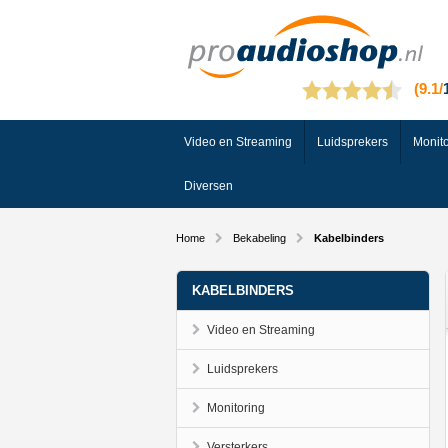
Video en Streaming
Luidsprekers
Monito
Diversen
Home
Bekabeling
Kabelbinders
KABELBINDERS
Video en Streaming
Luidsprekers
Monitoring
Versterkers