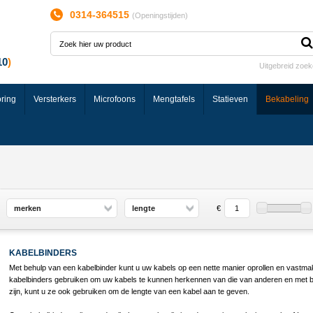
0314-364515
(
Openingstijden
)
Uitgebreid zoe
ring
Versterkers
Microfoons
Mengtafels
Statieven
Bekabeling
merken
lengte
€
KABELBINDERS
Met behulp van een kabelbinder kunt u uw kabels op een nette manier oprollen en vastm
kabelbinders gebruiken om uw kabels te kunnen herkennen van die van anderen en met be
zijn, kunt u ze ook gebruiken om de lengte van een kabel aan te geven.