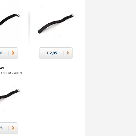
50
€ 2,95
PAS
R 50CM ZWART
45