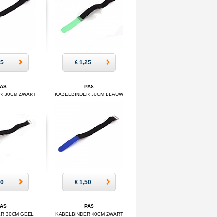
25
€ 1,25
PAS
PAS
R 30CM ZWART
KABELBINDER 30CM BLAUW
50
€ 1,50
PAS
PAS
ER 30CM GEEL
KABELBINDER 40CM ZWART