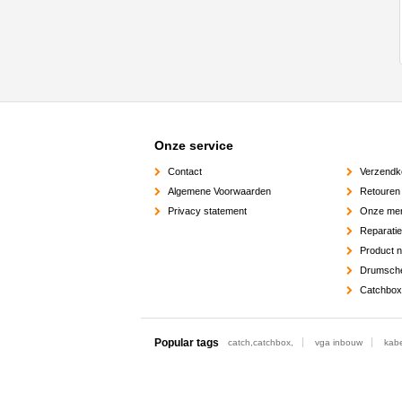
Onze service
Contact
Verzendk
Algemene Voorwaarden
Retouren
Privacy statement
Onze me
Reparati
Product 
Drumsch
Catchbox
Popular tags
catch,catchbox,
vga inbouw
kabe