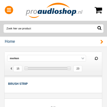
0314-364515
(
Openingstijden
)
Home
merken
€
BRUSH STRIP