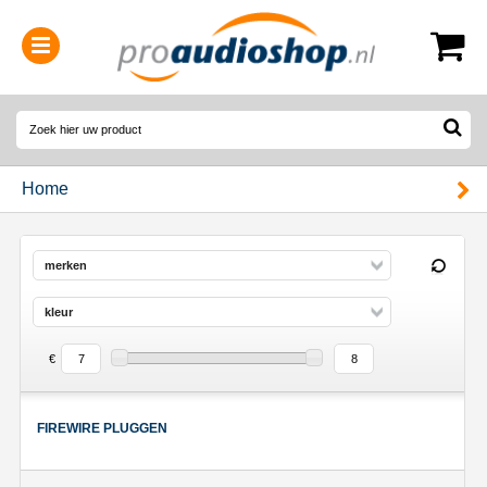
0314-364515
(
Openingstijden
)
Home
merken
kleur
€
FIREWIRE PLUGGEN