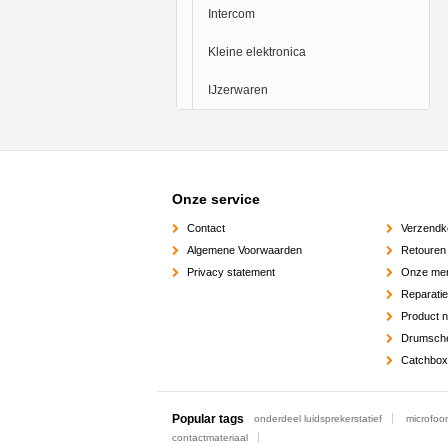
Intercom
Kleine elektronica
IJzerwaren
Onze service
Contact
Verzendk
Algemene Voorwaarden
Retouren
Privacy statement
Onze me
Reparati
Product 
Drumsch
Catchbox
Popular tags
onderdeel luidsprekerstatief
microfoo
contactmateriaal