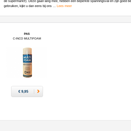
de supermarkt!). Deze gaan lang mee, hebben een beperkte spanningsval en zijn goed beta
gebruiken, kijkt u dan eens bij ons
…
Lees meer
PAS
C-INCO MULTIFOAM
SCHUIMREINIGER
€ 9,95