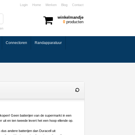
Login
Home
Merken
Blog
Contact
winkelmandje
0
producten
ken
Connectoren
Randapparatuur
r kopen! Geen batterijen van de supermarkt in een
uit en ten tweede levert het een hoop ellende op.
n dus andere batterijen dan Duracell uit