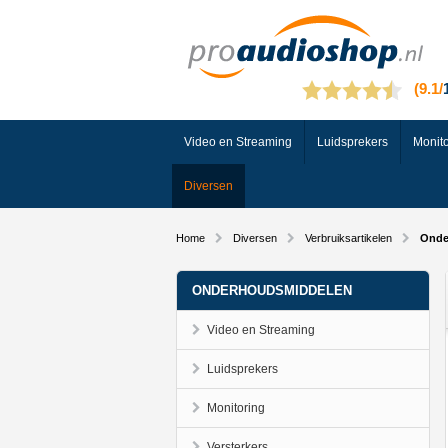
Video en Streaming
Luidsprekers
Monito
Diversen
Home
Diversen
Verbruiksartikelen
Onde
ONDERHOUDSMIDDELEN
Video en Streaming
Luidsprekers
Monitoring
Versterkers