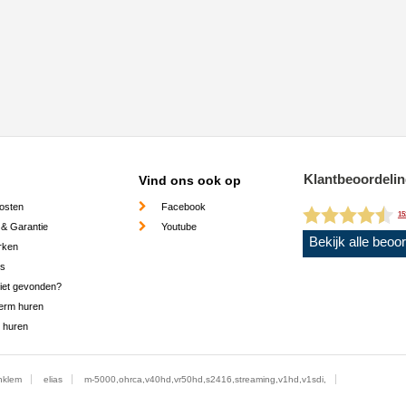
Klantbeoordeli
Vind ons ook op
osten
Facebook
15
 & Garantie
Youtube
Bekijk alle beoo
rken
es
niet gevonden?
erm huren
 huren
nklem
elias
m-5000,ohrca,v40hd,vr50hd,s2416,streaming,v1hd,v1sdi,