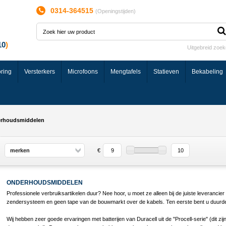
0314-364515
(
Openingstijden
)
Uitgebreid zoe
ring
Versterkers
Microfoons
Mengtafels
Statieven
Bekabeling
rhoudsmiddelen
merken
€
ONDERHOUDSMIDDELEN
Professionele verbruiksartikelen duur? Nee hoor, u moet ze alleen bij de juiste leverancie
zendersysteem en geen tape van de bouwmarkt over de kabels. Ten eerste bent u duurder 
Wij hebben zeer goede ervaringen met batterijen van Duracell uit de "Procell-serie" (dit zij