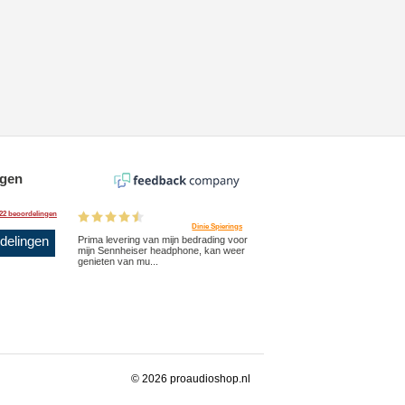
ngen
22 beoordelingen
Dinie Spierings
rdelingen
Prima levering van mijn bedrading voor
mijn Sennheiser headphone, kan weer
genieten van mu...
© 2026 proaudioshop.nl