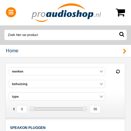
0314-364515
(
Openingstijden
)
Home
merken
behuizing
type
€
SPEAKON PLUGGEN