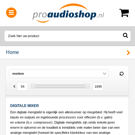
0314-364515
(
Openingstijden
)
Home
merken
€
DIGITALE MIXER
Een digitale mengtafel is eigenlijk een alleskunner op mixgebied. Hij heeft veel
inputs en outputs en ingebouwde processors voor effecten (b.v. galm)
en volume (b.v. compressor). Digitale mengtafels zijn sinds enkele jaren
enorm in opkomst en de kwaliteit is inmiddels vele malen beter dan van een
analoge mengtafel (hoewel de specifieke klankkleur van een analoge