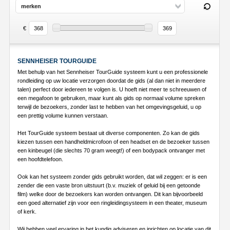
merken
€
SENNHEISER TOURGUIDE
Met behulp van het Sennheiser TourGuide systeem kunt u een professionele
rondleiding op uw locatie verzorgen doordat de gids (al dan niet in meerdere
talen) perfect door iedereen te volgen is. U hoeft niet meer te schreeuwen of
een megafoon te gebruiken, maar kunt als gids op normaal volume spreken
terwijl de bezoekers, zonder last te hebben van het omgevingsgeluid, u op
een prettig volume kunnen verstaan.
Het TourGuide systeem bestaat uit diverse componenten. Zo kan de gids
kiezen tussen een handheldmicrofoon of een headset en de bezoeker tussen
een kinbeugel (die slechts 70 gram weegt!) of een bodypack ontvanger met
een hoofdtelefoon.
Ook kan het systeem zonder gids gebruikt worden, dat wil zeggen: er is een
zender die een vaste bron uitstuurt (b.v. muziek of geluid bij een getoonde
film) welke door de bezoekers kan worden ontvangen. Dit kan bijvoorbeeld
een goed alternatief zijn voor een ringleidingsysteem in een theater, museum
of kerk.
Wij hebben veel ervaring in het kundig adviseren en inrichten op locatie van dit