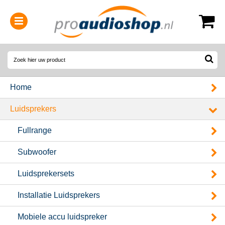
0314-364515
(
Openingstijden
)
Home
Luidsprekers
Fullrange
Subwoofer
Luidsprekersets
Installatie Luidsprekers
Mobiele accu luidspreker