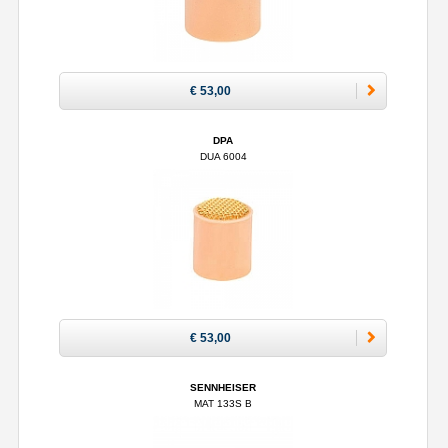
€ 53,00
DPA
DUA 6004
€ 53,00
SENNHEISER
MAT 133S B