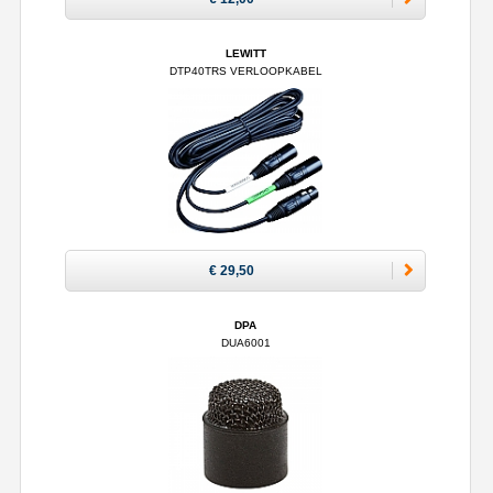
LEWITT
DTP40TRS VERLOOPKABEL
€ 29,50
DPA
DUA6001