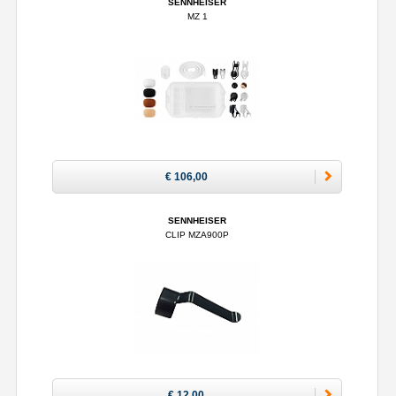
SENNHEISER
MZ 1
€ 106,00
SENNHEISER
CLIP MZA900P
€ 12,00