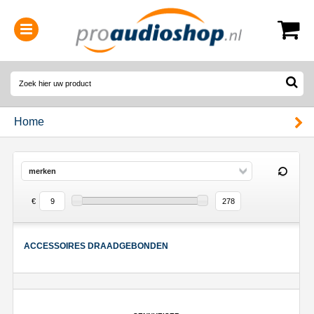
0314-364515
(
Openingstijden
)
Home
merken
€
ACCESSOIRES DRAADGEBONDEN