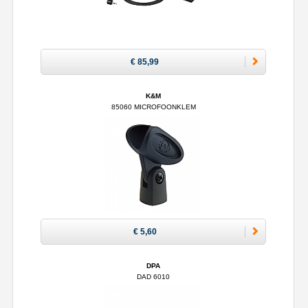
€ 85,99
K&M
85060 MICROFOONKLEM
€ 5,60
DPA
DAD 6010