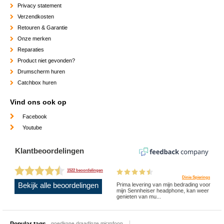
Privacy statement
Verzendkosten
Retouren & Garantie
Onze merken
Reparaties
Product niet gevonden?
Drumscherm huren
Catchbox huren
Vind ons ook op
Facebook
Youtube
Klantbeoordelingen
1522 beoordelingen
Dinie Spierings
Bekijk alle beoordelingen
Prima levering van mijn bedrading voor
mijn Sennheiser headphone, kan weer
genieten van mu...
Popular tags
goedkope draadloze microfoon,