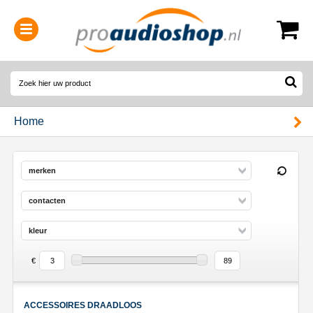
0314-364515
(
Openingstijden
)
Home
merken
contacten
kleur
€
ACCESSOIRES DRAADLOOS