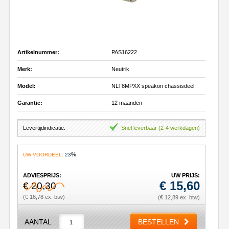
Artikelnummer:
PAS16222
Merk:
Neutrik
Model:
NLT8MPXX speakon chassisdeel
Garantie:
12 maanden
Levertijdindicatie:
Snel leverbaar (2-4 werkdagen)
%
UW VOORDEEL:
23
ADVIESPRIJS:
UW PRIJS:
€
15,60
€ 20,30
(€ 16,78 ex. btw)
(€ 12,89 ex. btw)
AANTAL
BESTELLEN