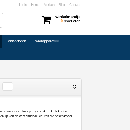
Login
Home
Merken
Blog
Contact
winkelmandje
0
producten
ken
Connectoren
Randapparatuur
aken zonder een knoop te gebruiken. Ook kunt u
hulp van de verschillende kleuren die beschikbaar