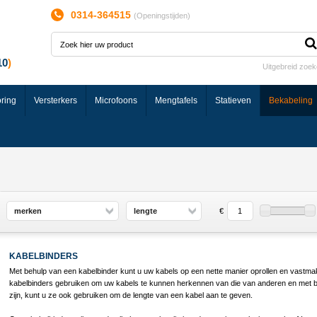
0314-364515
(
Openingstijden
)
Uitgebreid zoe
ring
Versterkers
Microfoons
Mengtafels
Statieven
Bekabeling
merken
lengte
€
KABELBINDERS
Met behulp van een kabelbinder kunt u uw kabels op een nette manier oprollen en vastm
kabelbinders gebruiken om uw kabels te kunnen herkennen van die van anderen en met be
zijn, kunt u ze ook gebruiken om de lengte van een kabel aan te geven.