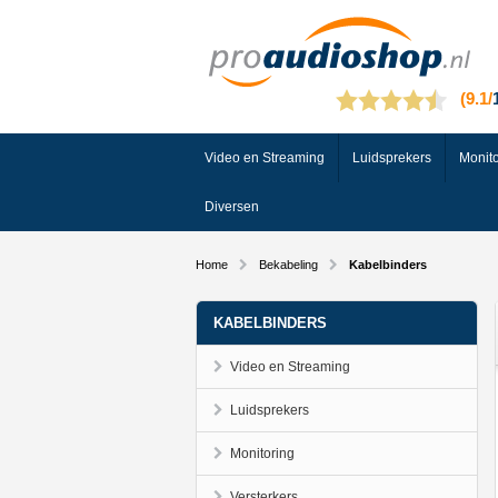
Video en Streaming
Luidsprekers
Monito
Diversen
Home
Bekabeling
Kabelbinders
KABELBINDERS
Video en Streaming
Luidsprekers
Monitoring
Versterkers