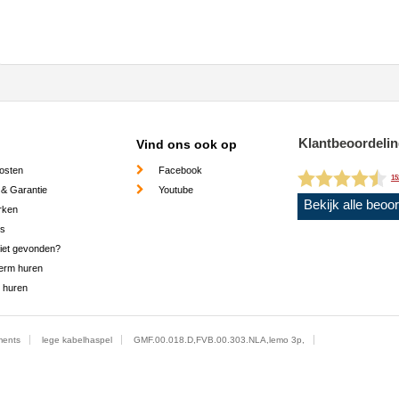
Klantbeoordeli
Vind ons ook op
osten
Facebook
15
 & Garantie
Youtube
Bekijk alle beoo
rken
es
niet gevonden?
erm huren
 huren
ments
lege kabelhaspel
GMF.00.018.D,FVB.00.303.NLA,lemo 3p,