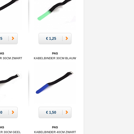
25
€ 1,25
PAS
PAS
R 30CM ZWART
KABELBINDER 30CM BLAUW
50
€ 1,50
PAS
PAS
ER 30CM GEEL
KABELBINDER 40CM ZWART