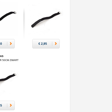
50
€ 2,95
PAS
R 50CM ZWART
45