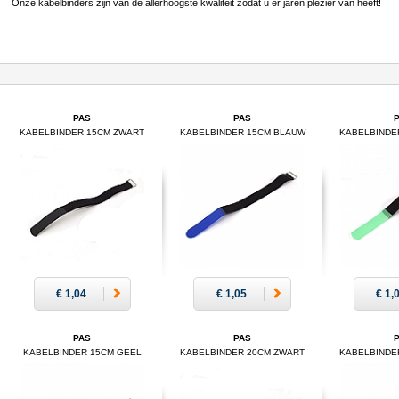
Onze kabelbinders zijn van de allerhoogste kwaliteit zodat u er jaren plezier van heeft!
PAS
PAS
KABELBINDER 15CM ZWART
KABELBINDER 15CM BLAUW
KABELBINDE
€ 1,04
€ 1,05
€ 1,
PAS
PAS
KABELBINDER 15CM GEEL
KABELBINDER 20CM ZWART
KABELBINDE