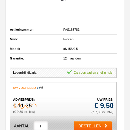
Artikelnummer:
PAS165781
Merk:
Procab
Model:
clv156/0.5
Garantie:
12 maanden
Levertijdindicatie:
Op voorraad en snel in huis!
%
UW VOORDEEL:
16
ADVIESPRIJS:
UW PRIJS:
€
9,50
€ 11,25
(€ 9,30 ex. btw)
(€ 7,85 ex. btw)
AANTAL
BESTELLEN