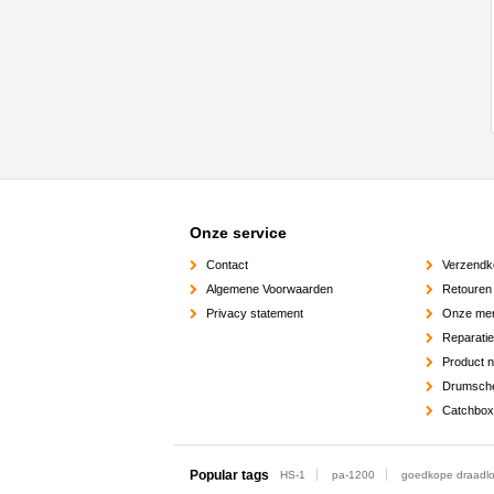
Onze service
Contact
Verzendk
Algemene Voorwaarden
Retouren
Privacy statement
Onze me
Reparati
Product 
Drumsch
Catchbox
Popular tags
HS-1
pa-1200
goedkope draadlo