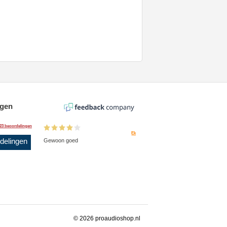
ngen
23 beoordelingen
Ek
rdelingen
Gewoon goed
© 2026 proaudioshop.nl