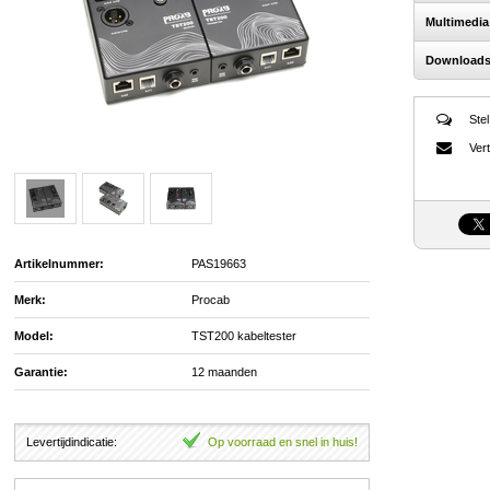
Multimedia
Download
Stel
Vert
Artikelnummer:
PAS19663
Merk:
Procab
Model:
TST200 kabeltester
Garantie:
12 maanden
Levertijdindicatie:
Op voorraad en snel in huis!