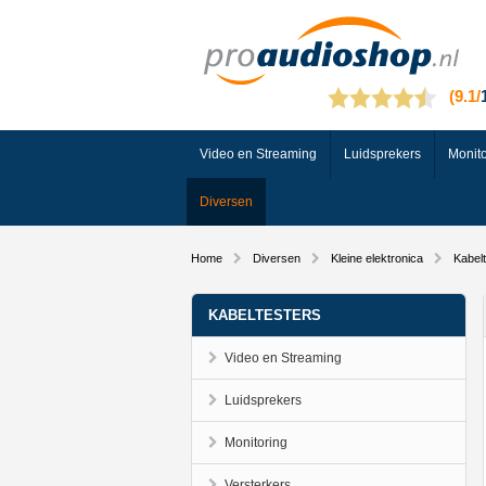
Video en Streaming
Luidsprekers
Monito
Diversen
Home
Diversen
Kleine elektronica
Kabelt
KABELTESTERS
Video en Streaming
Luidsprekers
Monitoring
Versterkers