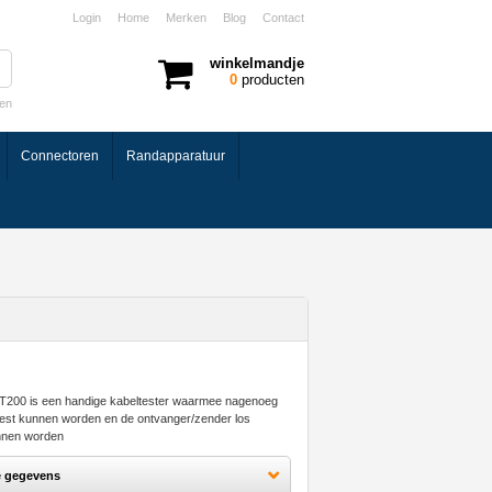
Login
Home
Merken
Blog
Contact
winkelmandje
0
producten
ken
Connectoren
Randapparatuur
200 is een handige kabeltester waarmee nagenoeg
etest kunnen worden en de ontvanger/zender los
nnen worden
e gegevens