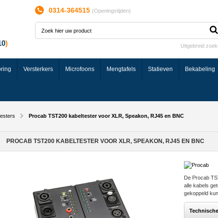
0314-364515
(
Openingstijden
)
Uitgebreid zoe
ring
Versterkers
Microfoons
Mengtafels
Statieven
Bekabeling
esters
Procab TST200 kabeltester voor XLR, Speakon, RJ45 en BNC
PROCAB TST200 KABELTESTER VOOR XLR, SPEAKON, RJ45 EN BNC
De Procab TST
alle kabels g
gekoppeld ku
Technisch