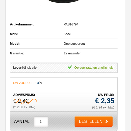
Artikelnummer:
PAS16794
Merk:
K&M
Model:
Dop poot groot
Garantie:
12 maanden
Levertijdindicatie:
Op voorraad en snel in huis!
%
UW VOORDEEL:
3
ADVIESPRIJS:
UW PRIJS:
€
2,35
€ 2,42
(€ 2,00 ex. btw)
(€ 1,94 ex. btw)
AANTAL
BESTELLEN