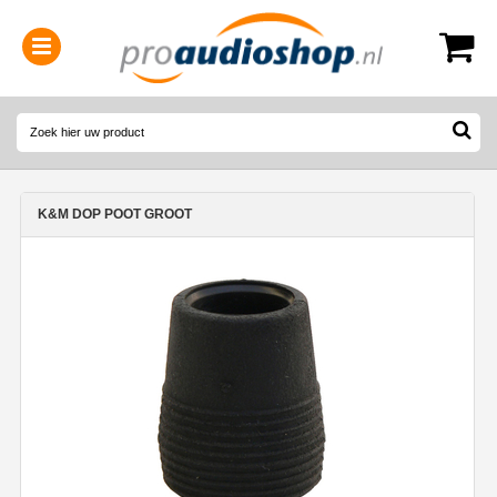
0314-364515
(
Openingstijden
)
K&M DOP POOT GROOT